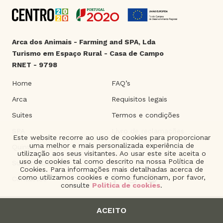
Arca dos Animais - Farming and SPA, Lda
Turismo em Espaço Rural - Casa de Campo
RNET - 9798
Home
FAQ’s
Arca
Requisitos legais
Suites
Termos e condições
SPA
Livro de reclamações
Este website recorre ao uso de cookies para proporcionar
uma melhor e mais personalizada experiência de
Quinta
utilização aos seus visitantes. Ao usar este site aceita o
uso de cookies tal como descrito na nossa Política de
Sustentabilidade
Cookies. Para informações mais detalhadas acerca de
como utilizamos cookies e como funcionam, por favor,
Contactos
consulte
Politica de cookies
.
ACEITO
2021 © Arca dos Animais. | Product of
The Silver Factory
.