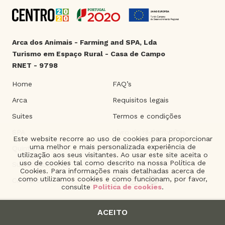
Arca dos Animais - Farming and SPA, Lda
Turismo em Espaço Rural - Casa de Campo
RNET - 9798
Home
FAQ’s
Arca
Requisitos legais
Suites
Termos e condições
SPA
Livro de reclamações
Este website recorre ao uso de cookies para proporcionar
uma melhor e mais personalizada experiência de
Quinta
utilização aos seus visitantes. Ao usar este site aceita o
uso de cookies tal como descrito na nossa Política de
Sustentabilidade
Cookies. Para informações mais detalhadas acerca de
como utilizamos cookies e como funcionam, por favor,
Contactos
consulte
Politica de cookies
.
ACEITO
2021 © Arca dos Animais. | Product of
The Silver Factory
.