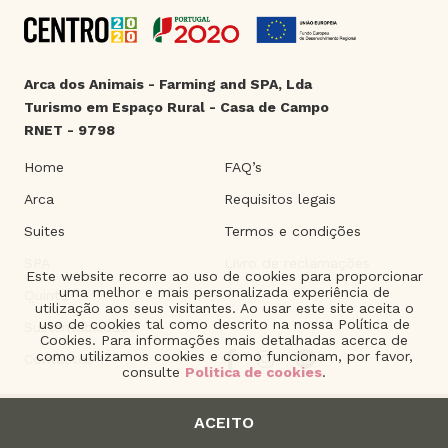
Arca dos Animais - Farming and SPA, Lda
Turismo em Espaço Rural - Casa de Campo
RNET - 9798
Home
FAQ’s
Arca
Requisitos legais
Suites
Termos e condições
SPA
Livro de reclamações
Este website recorre ao uso de cookies para proporcionar
uma melhor e mais personalizada experiência de
Quinta
utilização aos seus visitantes. Ao usar este site aceita o
uso de cookies tal como descrito na nossa Política de
Sustentabilidade
Cookies. Para informações mais detalhadas acerca de
como utilizamos cookies e como funcionam, por favor,
Contactos
consulte
Politica de cookies
.
ACEITO
2021 © Arca dos Animais. | Product of
The Silver Factory
.