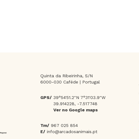
Quinta da Ribeirinha, S/N
6000-030 Caféde | Portugal
GPS/
39°54'51.2"N 7°31'03.9"W
39.914228, -7.517748
Ver no Google maps
Tm/
967 025 854
E/
info@arcadosanimais.pt