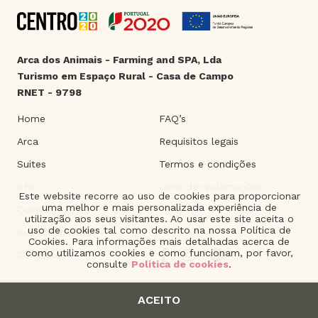
Arca dos Animais - Farming and SPA, Lda
Turismo em Espaço Rural - Casa de Campo
RNET - 9798
Home
FAQ’s
Arca
Requisitos legais
Suites
Termos e condições
SPA
Livro de reclamações
Este website recorre ao uso de cookies para proporcionar
uma melhor e mais personalizada experiência de
Quinta
utilização aos seus visitantes. Ao usar este site aceita o
uso de cookies tal como descrito na nossa Política de
Sustentabilidade
Cookies. Para informações mais detalhadas acerca de
como utilizamos cookies e como funcionam, por favor,
Contactos
consulte
Politica de cookies
.
ACEITO
2021 © Arca dos Animais. | Product of
The Silver Factory
.