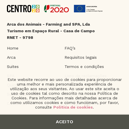
Arca dos Animais - Farming and SPA, Lda
Turismo em Espaço Rural - Casa de Campo
RNET - 9798
Home
FAQ’s
Arca
Requisitos legais
Suites
Termos e condições
SPA
Livro de reclamações
Este website recorre ao uso de cookies para proporcionar
uma melhor e mais personalizada experiência de
Quinta
utilização aos seus visitantes. Ao usar este site aceita o
uso de cookies tal como descrito na nossa Política de
Sustentabilidade
Cookies. Para informações mais detalhadas acerca de
como utilizamos cookies e como funcionam, por favor,
Contactos
consulte
Politica de cookies
.
ACEITO
2021 © Arca dos Animais. | Product of
The Silver Factory
.