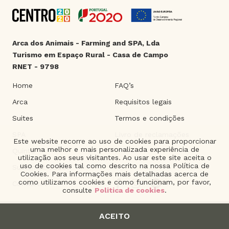
Arca dos Animais - Farming and SPA, Lda
Turismo em Espaço Rural - Casa de Campo
RNET - 9798
Home
FAQ’s
Arca
Requisitos legais
Suites
Termos e condições
SPA
Livro de reclamações
Este website recorre ao uso de cookies para proporcionar
uma melhor e mais personalizada experiência de
Quinta
utilização aos seus visitantes. Ao usar este site aceita o
uso de cookies tal como descrito na nossa Política de
Sustentabilidade
Cookies. Para informações mais detalhadas acerca de
como utilizamos cookies e como funcionam, por favor,
Contactos
consulte
Politica de cookies
.
ACEITO
2021 © Arca dos Animais. | Product of
The Silver Factory
.