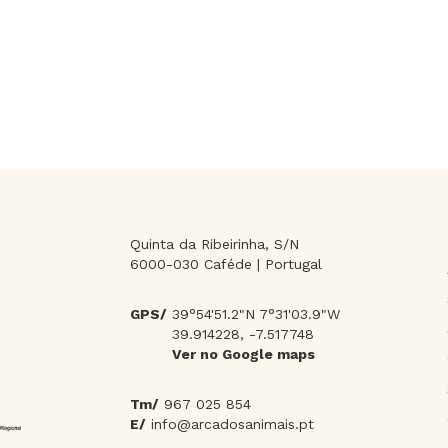
Quinta da Ribeirinha, S/N
6000-030 Caféde | Portugal
GPS/
39°54'51.2"N 7°31'03.9"W
39.914228, -7.517748
Ver no Google maps
Tm/
967 025 854
E/
info@arcadosanimais.pt