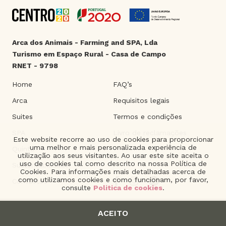
Arca dos Animais - Farming and SPA, Lda
Turismo em Espaço Rural - Casa de Campo
RNET - 9798
Home
FAQ’s
Arca
Requisitos legais
Suites
Termos e condições
SPA
Livro de reclamações
Este website recorre ao uso de cookies para proporcionar
uma melhor e mais personalizada experiência de
Quinta
utilização aos seus visitantes. Ao usar este site aceita o
uso de cookies tal como descrito na nossa Política de
Sustentabilidade
Cookies. Para informações mais detalhadas acerca de
como utilizamos cookies e como funcionam, por favor,
Contactos
consulte
Politica de cookies
.
ACEITO
2021 © Arca dos Animais. | Product of
The Silver Factory
.