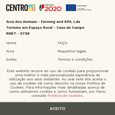
Arca dos Animais - Farming and SPA, Lda
Turismo em Espaço Rural - Casa de Campo
RNET - 9798
Home
FAQ’s
Arca
Requisitos legais
Suites
Termos e condições
SPA
Livro de reclamações
Este website recorre ao uso de cookies para proporcionar
uma melhor e mais personalizada experiência de
Quinta
utilização aos seus visitantes. Ao usar este site aceita o
uso de cookies tal como descrito na nossa Política de
Sustentabilidade
Cookies. Para informações mais detalhadas acerca de
como utilizamos cookies e como funcionam, por favor,
Contactos
consulte
Politica de cookies
.
ACEITO
2021 © Arca dos Animais. | Product of
The Silver Factory
.