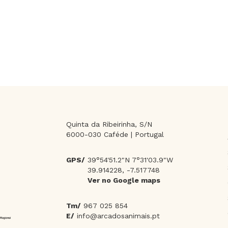
Quinta da Ribeirinha, S/N
6000-030 Caféde | Portugal
GPS/
39°54'51.2"N 7°31'03.9"W
39.914228, -7.517748
Ver no Google maps
Tm/
967 025 854
E/
info@arcadosanimais.pt