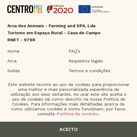
Arca dos Animais - Farming and SPA, Lda
Turismo em Espaço Rural - Casa de Campo
RNET - 9798
Home
FAQ’s
Arca
Requisitos legais
Suites
Termos e condições
SPA
Livro de reclamações
Este website recorre ao uso de cookies para proporcionar
uma melhor e mais personalizada experiência de
Quinta
utilização aos seus visitantes. Ao usar este site aceita o
uso de cookies tal como descrito na nossa Política de
Sustentabilidade
Cookies. Para informações mais detalhadas acerca de
como utilizamos cookies e como funcionam, por favor,
Contactos
consulte
Politica de cookies
.
ACEITO
2021 © Arca dos Animais. | Product of
The Silver Factory
.