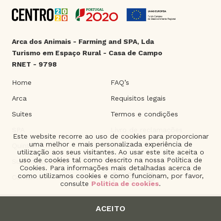
Arca dos Animais - Farming and SPA, Lda
Turismo em Espaço Rural - Casa de Campo
RNET - 9798
Home
FAQ’s
Arca
Requisitos legais
Suites
Termos e condições
SPA
Livro de reclamações
Este website recorre ao uso de cookies para proporcionar
uma melhor e mais personalizada experiência de
Quinta
utilização aos seus visitantes. Ao usar este site aceita o
uso de cookies tal como descrito na nossa Política de
Sustentabilidade
Cookies. Para informações mais detalhadas acerca de
como utilizamos cookies e como funcionam, por favor,
Contactos
consulte
Politica de cookies
.
ACEITO
2021 © Arca dos Animais. | Product of
The Silver Factory
.