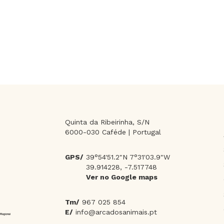
Quinta da Ribeirinha, S/N
6000-030 Caféde | Portugal
GPS/
39°54'51.2"N 7°31'03.9"W
39.914228, -7.517748
Ver no Google maps
Tm/
967 025 854
E/
info@arcadosanimais.pt